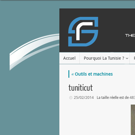
Accuel
Pourquoi La Tunisie ?
«
Outils et machines
tuniticut
25/02/2014
48
La taille réelle est de