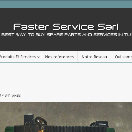
Produits Et Services
Nos references
Notre Reseau
Qui som
3 × 341
pixels