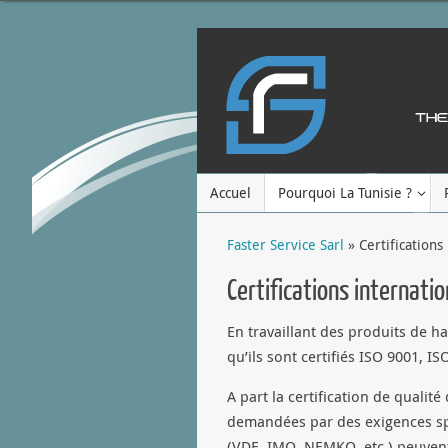
Accuel
Pourquoi La Tunisie ?
Faster Service Sarl
» Certifications
Certifications internati
En travaillant des produits de h
qu’ils sont certifiés ISO 9001, I
A part la certification de qualit
demandées par des exigences spé
(VDE, IMQ, NEMKO, etc.) peuvent