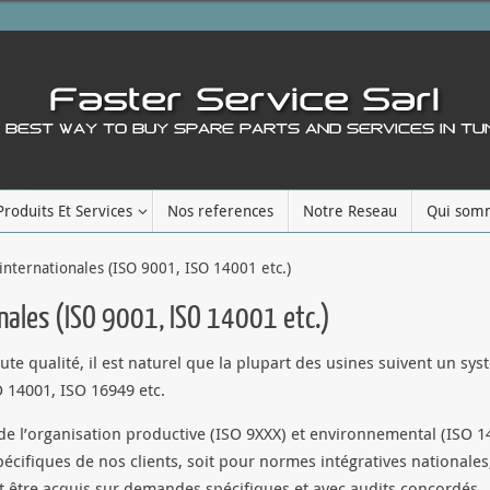
Produits Et Services
Nos references
Notre Reseau
Qui som
 internationales (ISO 9001, ISO 14001 etc.)
onales (ISO 9001, ISO 14001 etc.)
aute qualité, il est naturel que la plupart des usines suivent un s
SO 14001, ISO 16949 etc.
é de l’organisation productive (ISO 9XXX) et environnemental (ISO 14
cifiques de nos clients, soit pour normes intégratives nationale
 être acquis sur demandes spécifiques et avec audits concordés.