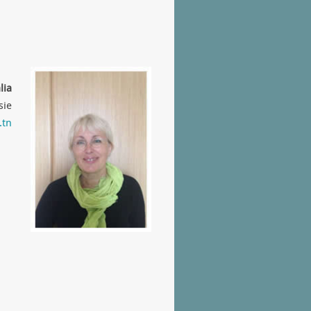
lia
sie
.tn