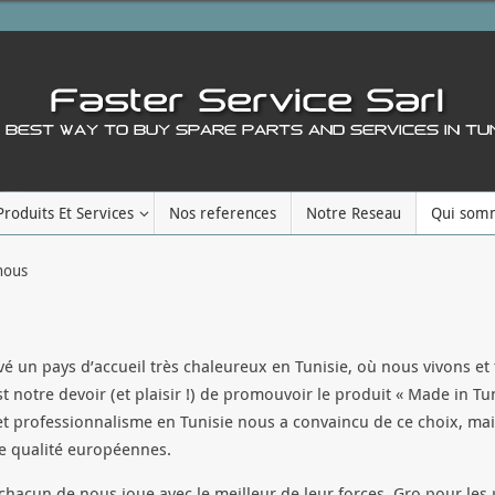
Produits Et Services
Nos references
Notre Reseau
Qui som
nous
vé un pays d’accueil très chaleureux en Tunisie, où nous vivons e
 notre devoir (et plaisir !) de promouvoir le produit « Made in Tu
t professionnalisme en Tunisie nous a convaincu de ce choix, mais
e qualité européennes.
acun de nous joue avec le meilleur de leur forces, Gro pour les 