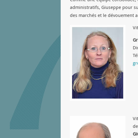
administratifs, Giuseppe pour su
des marchés et le dévouement au 
Vi
Gr
Di
Té
gr
Vi
de
Gi