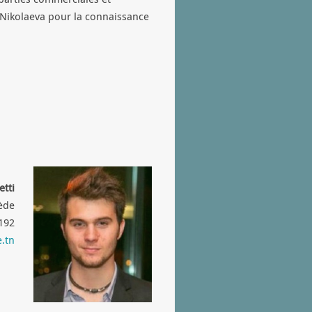
 Nikolaeva pour la connaissance
tti
ède
192
e.tn