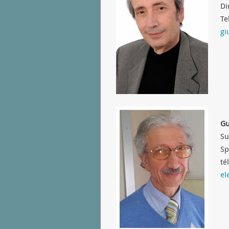
Di
Te
gi
Gu
Su
Sp
té
el