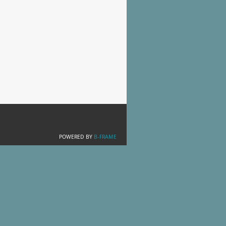
.
POWERED BY
B-FRAME