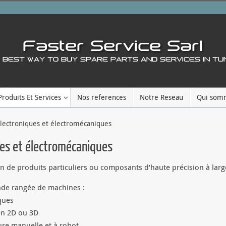
Produits Et Services
Nos references
Notre Reseau
Qui som
ectroniques et électromécaniques
es et électromécaniques
on de produits particuliers ou composants d’haute précision à larg
nde rangée de machines :
ques
en 2D ou 3D
re manuelle et à robot