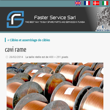
«
Câbles et assemblage de câbles
cavi rame
26/02/2014
La taille réelle est de
400 × 291
pixels