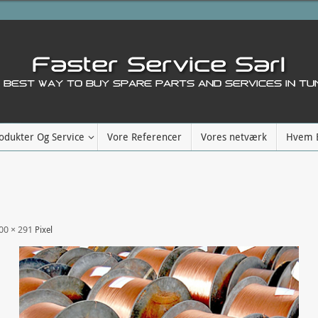
odukter Og Service
Vore Referencer
Vores netværk
Hvem E
00 × 291
Pixel