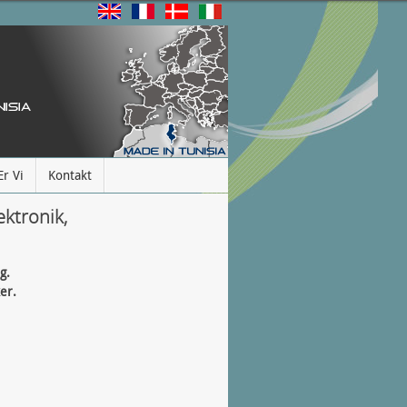
r Vi
Kontakt
ektronik,
g.
er.