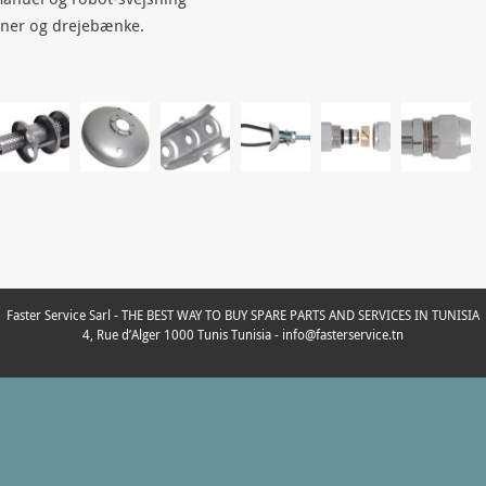
iner og drejebænke.
Faster Service Sarl - THE BEST WAY TO BUY SPARE PARTS AND SERVICES IN TUNISIA
4, Rue d’Alger 1000 Tunis Tunisia - info@fasterservice.tn