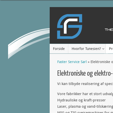
Forside
Hvorfor Tunesien?
Pr
Faster Service Sarl
» Elektroniske
Elektroniske og elektr
Vi kan tilbyde realisering af spe
Vore fabrikker har et stort udval
Hydrauliske og kraft-presser
Laser, plasma og vand-tilskæring
MIG og TIG svejsemaskiner for 