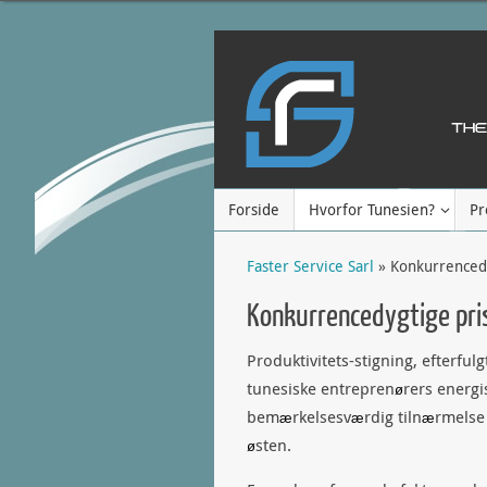
Forside
Hvorfor Tunesien?
Pr
Faster Service Sarl
» Konkurrencedy
Konkurrencedygtige pri
Produktivitets-stigning, efterfu
tunesiske entrepren
rers energi
ø
bem
rkelsesv
rdig tiln
rmelse
æ
æ
æ
sten.
ø