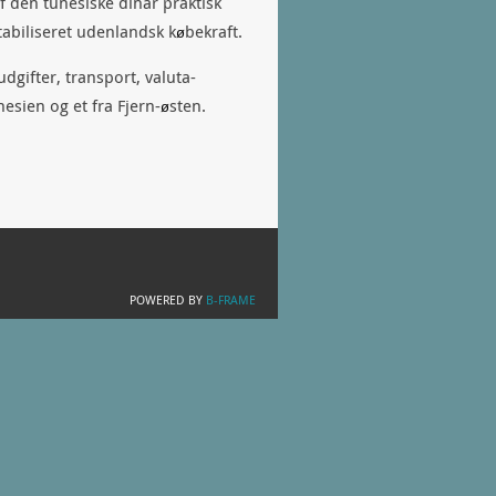
f den tunesiske dinar praktisk
tabiliseret udenlandsk k
bekraft.
ø
-udgifter, transport, valuta-
esien og et fra Fjern-
sten.
ø
POWERED BY
B-FRAME