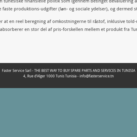
n tunesiske finansielle politik som igennem betinget devaluering a
e faste produktions-udgifter (l
n- og sociale ydelser), og dermed s
ø
er at en reel beregning af omkostningerne til r
stof, inklusive told
å
absorberer en stor del af pris-forskellen mellem et produkt fra Tun
Faster Service Sarl - THE BEST WAY TO BUY SPARE PARTS AND SERVICES IN TUNISIA
4, Rue d’Alger 1000 Tunis Tunisia - info@fasterservice.tn