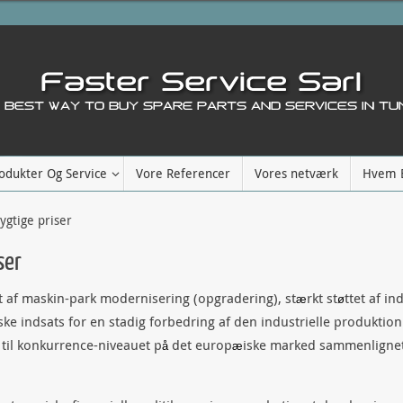
odukter Og Service
Vore Referencer
Vores netværk
Hvem E
gtige priser
ser
lgt af maskin-park modernisering (opgradering), st
rkt st
ttet af in
æ
ø
ske indsats for en stadig forbedring af den industrielle produktion 
 til konkurrence-niveauet p
det europ
iske marked sammenlignet
å
æ