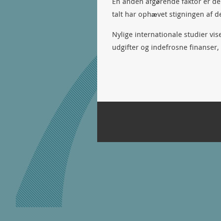
En anden afg
rende faktor er de
ø
talt har oph
vet stigningen af d
æ
Nylige internationale studier vis
udgifter og indefrosne finanser, 