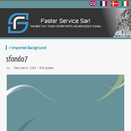
«
Imported Background
sfondo7
Full size is
1280 × 868
pixels