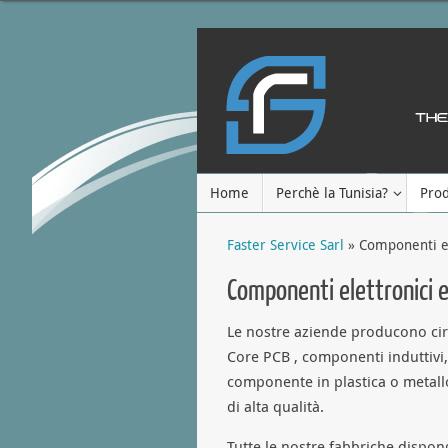
Home
Perchè la Tunisia?
Prod
Faster Service Sarl
» Componenti el
Componenti elettronici 
Le nostre aziende producono circu
Core PCB , componenti induttivi, 
componente in plastica o metallo
di alta qualità.
Tutte le nostre fabbriche dispong