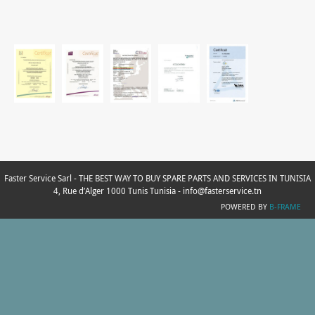
Faster Service Sarl - THE BEST WAY TO BUY SPARE PARTS AND SERVICES IN TUNISIA
4, Rue d’Alger 1000 Tunis Tunisia - info@fasterservice.tn
POWERED BY
B-FRAME